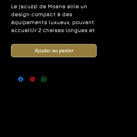
Le
jacuzzi de Moana
allie un
design compact à des
équipements luxueux, pouvant
accueillir 2 chaises longues et
1 siège. Avec 59 jets
d’hydrothérapie, une cascade
Ajouter au panier
et une isolation avancée Arctic
MAX, le Moana garantit une
expérience spa exceptionnelle.
Sa finition acrylique Arctic
White élégante, complétée par
un meuble HorizontSide™ gris
avec coin éclairage, ajoute de
l’élégance à n’importe quel
espace. Amélioré par un
système audio MyMusic 2.0 et
un fonctionnement économe