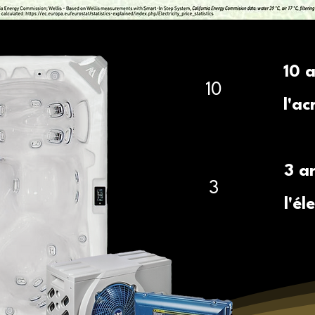
10 
10
l'ac
3 a
3
l'é